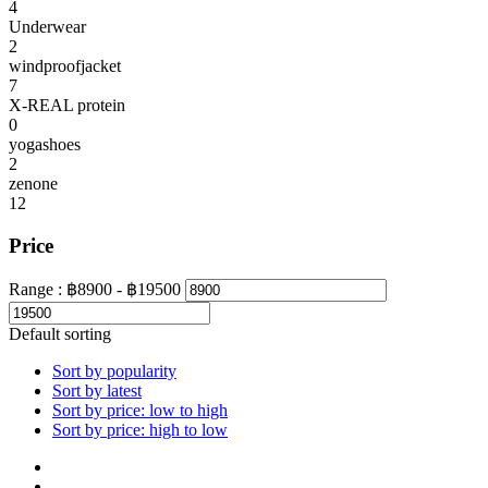
4
Underwear
2
windproofjacket
7
X-REAL protein
0
yogashoes
2
zenone
12
Price
Range :
฿
8900
- ฿
19500
Default sorting
Sort by popularity
Sort by latest
Sort by price: low to high
Sort by price: high to low