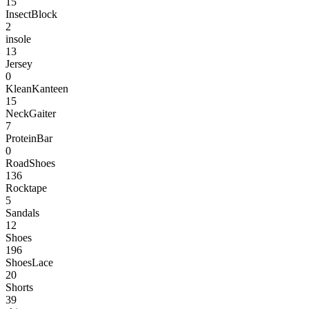
15
InsectBlock
2
insole
13
Jersey
0
KleanKanteen
15
NeckGaiter
7
ProteinBar
0
RoadShoes
136
Rocktape
5
Sandals
12
Shoes
196
ShoesLace
20
Shorts
39