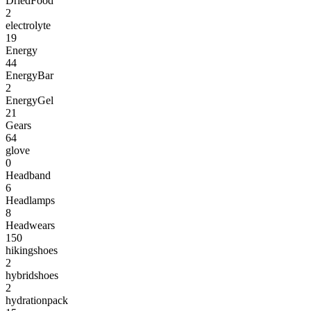
DriedFood
2
electrolyte
19
Energy
44
EnergyBar
2
EnergyGel
21
Gears
64
glove
0
Headband
6
Headlamps
8
Headwears
150
hikingshoes
2
hybridshoes
2
hydrationpack