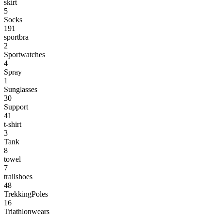
skirt
5
Socks
191
sportbra
2
Sportwatches
4
Spray
1
Sunglasses
30
Support
41
t-shirt
3
Tank
8
towel
7
trailshoes
48
TrekkingPoles
16
Triathlonwears